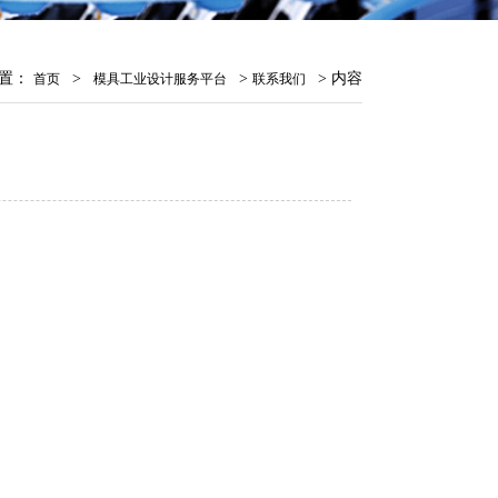
位置：
>
>
> 内容
首页
模具工业设计服务平台
联系我们