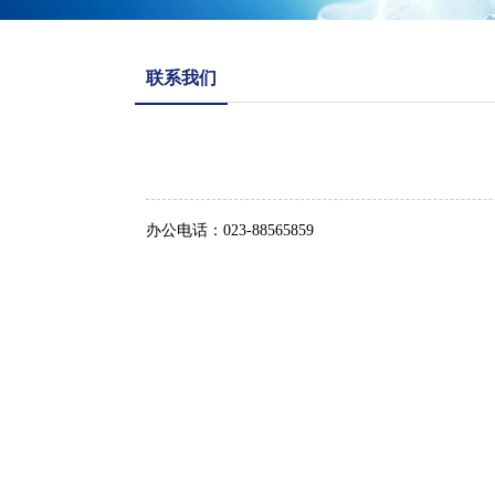
联系我们
办公电话：023-88565859